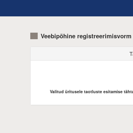
Veebipõhine registreerimisvorm
T
Valitud üritusele taotluste esitamise tä