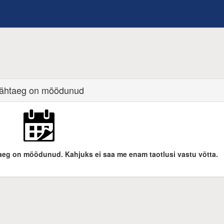
ähtaeg on möödunud
htaeg on möödunud. Kahjuks ei saa me enam taotlusi vastu võtta.