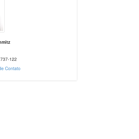
hmitz
3737-122
de Contato