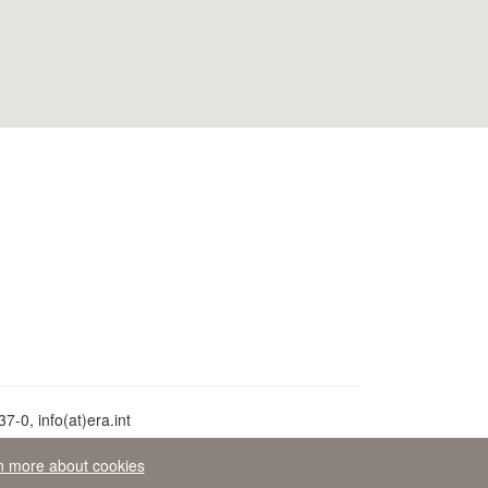
7-0, info(at)era.int
n more about cookies
iego