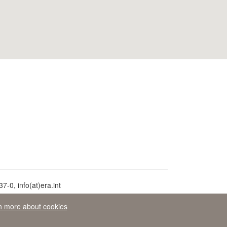
7-0, info(at)era.int
n more about cookies
éen