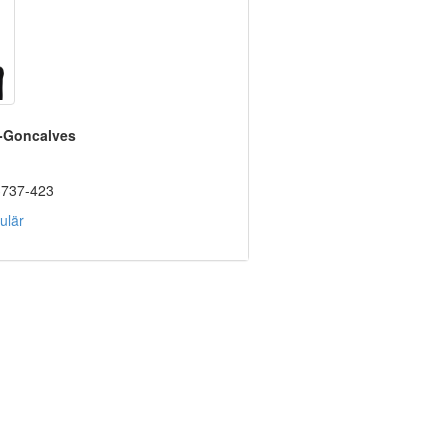
s-Goncalves
3737-423
ulär