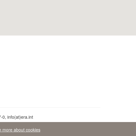
0, info(at)era.int
n more about cookies
aw