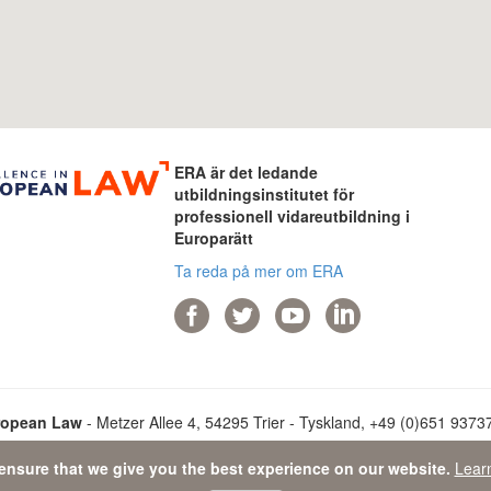
ERA är det ledande
utbildningsinstitutet för
professionell vidareutbildning i
Europarätt
Ta reda på mer om ERA
ropean Law
- Metzer Allee 4, 54295 Trier - Tyskland, +49 (0)651 93737-
ensure that we give you the best experience on our website.
Lear
ata Protection Statement
-
Sitemap
- © 2026 Academy of European L