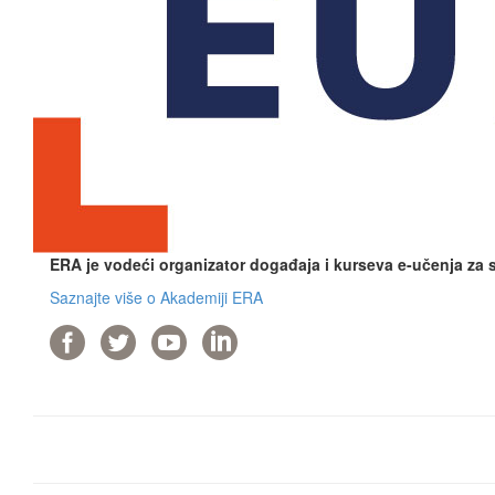
ERA je vodeći organizator događaja i kurseva e-učenja za
Saznajte više o Akademiji ERA