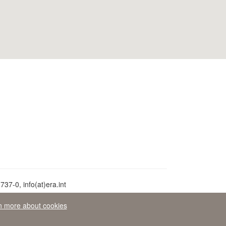
37-0, info(at)era.int
n more about cookies
раво