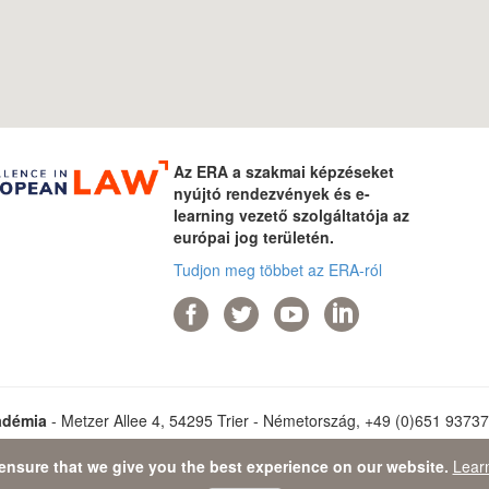
Az ERA a szakmai képzéseket
nyújtó rendezvények és e-
learning vezető szolgáltatója az
európai jog területén.
Tudjon meg többet az ERA-ról
adémia
- Metzer Allee 4, 54295 Trier - Németország, +49 (0)651 93737-0
ensure that we give you the best experience on our website.
Lear
Data Protection Statement
-
Sitemap
- © 2026 Európai Jogakadémia