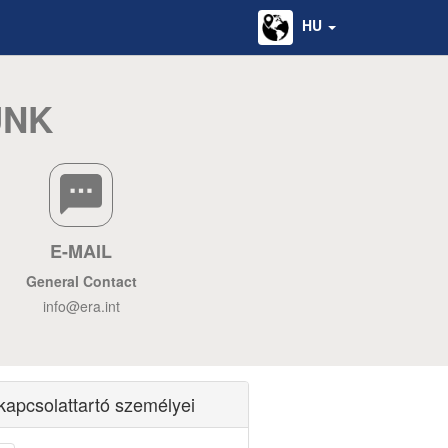
HU
ÜNK
E-MAIL
General Contact
info@era.int
kapcsolattartó személyei