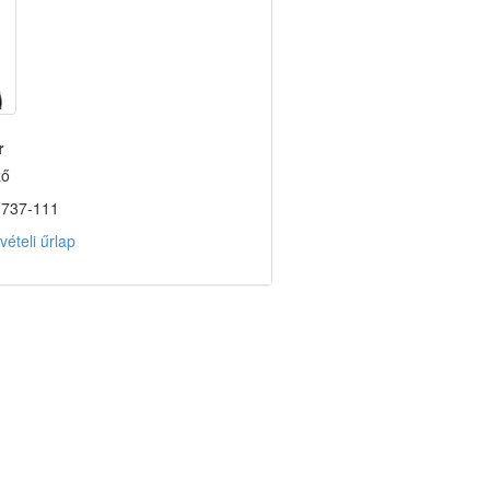
r
ző
3737-111
ételi űrlap