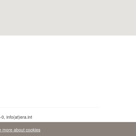
, info(at)era.int
n more about cookies