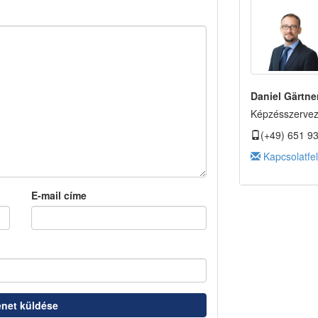
Daniel Gärtne
Képzésszerve
(+49) 651 9
Kapcsolatfelv
E-mail címe
net küldése