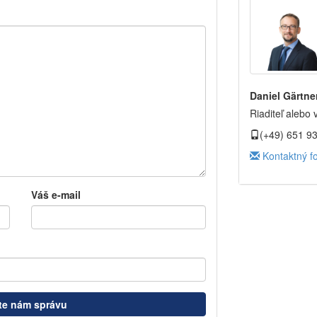
Daniel Gärtne
Riaditeľ alebo 
(+49) 651 9
Kontaktný f
Váš e-mail
te nám správu