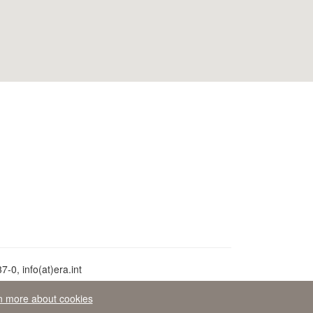
-0, info(at)era.int
n more about cookies
áva