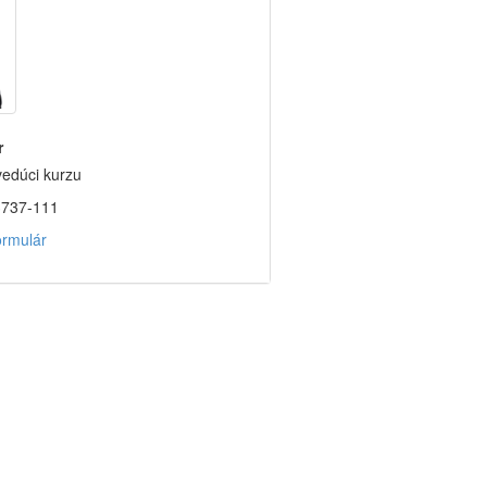
r
vedúci kurzu
3737-111
ormulár