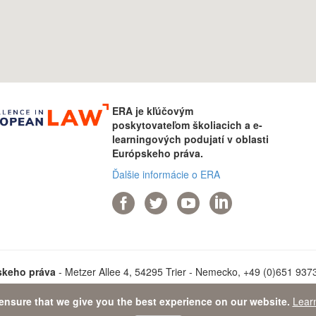
ERA je kľúčovým
poskytovateľom školiacich a e-
learningových podujatí v oblasti
Európskeho práva.
Ďalšie informácie o ERA
skeho práva
- Metzer Allee 4, 54295 Trier - Nemecko, +49 (0)651 93737
ensure that we give you the best experience on our website.
Lear
ta Protection Statement
-
Sitemap
- © 2026 Akadémia Európskeho pr