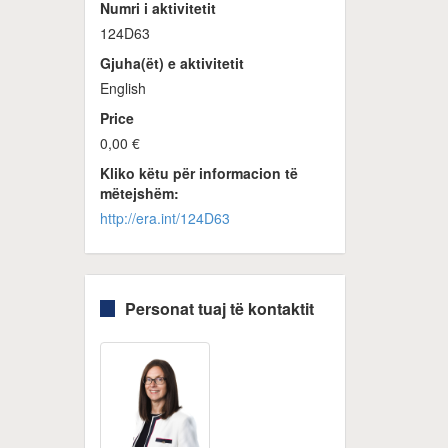
Numri i aktivitetit
124D63
Gjuha(ët) e aktivitetit
English
Price
0,00 €
Kliko këtu për informacion të
mëtejshëm:
http://era.int/124D63
Personat tuaj të kontaktit