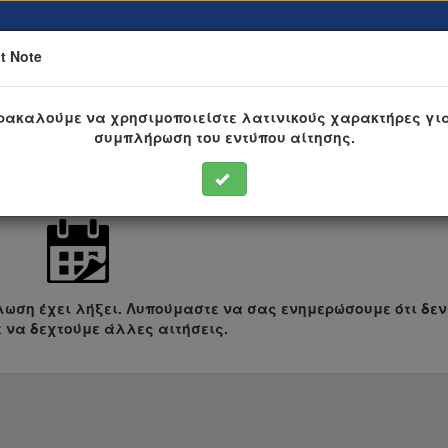
t Note
ρακαλούμε να χρησιμοποιείστε λατινικούς χαρακτήρες για
συμπλήρωση του εντύπου αίτησης.
Λήξη προθεσμίας
λωση έχει λήξει. Λυπούμαστε να σας ενημερώσουμε ότι δεν
 να δεχτούμε άλλες αιτήσεις.