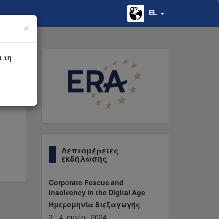
EL
×
 τη
Λεπτομέρειες
εκδήλωσης
Corporate Rescue and
Insolvency in the Digital Age
Ημερομηνία διεξαγωγής
3 - 4 Ιουνίου 2024