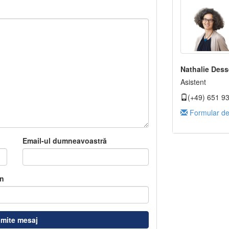
Nathalie Dess
Asistent
(+49) 651 9
Formular de
Email-ul dumneavoastră
n
imite mesaj