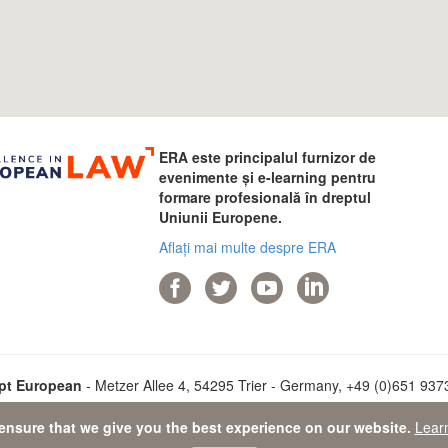
ERA este principalul furnizor de
evenimente și e-learning pentru
formare profesională în dreptul
Uniunii Europene.
Aflați mai multe despre ERA
pt European
- Metzer Allee 4, 54295 Trier - Germany, +49 (0)651 93737
ensure that we give you the best experience on our website.
Lear
ta Protection Statement
-
Sitemap
- © 2026 Academia de Drept Europ