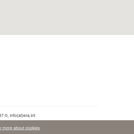
-0, info(at)era.int
n more about cookies
ean