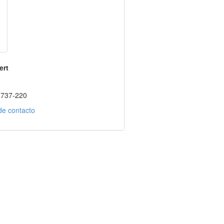
ert
3737-220
de contacto