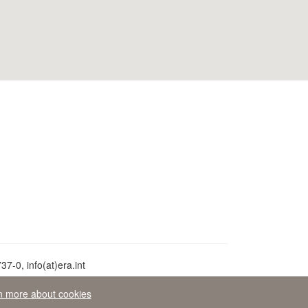
7-0, info(at)era.int
n more about cookies
opeo