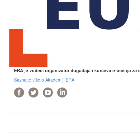
ERA je vodeći organizator događaja i kurseva e-učenja za
Saznajte više o Akademiji ERA