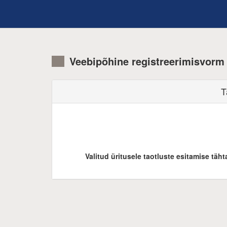
Veebipõhine registreerimisvorm
T
Valitud üritusele taotluste esitamise tä