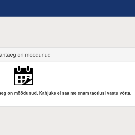
ähtaeg on möödunud
htaeg on möödunud. Kahjuks ei saa me enam taotlusi vastu võtta.