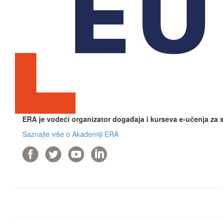
ERA je vodeći organizator događaja i kurseva e-učenja za
Saznajte više o Akademiji ERA