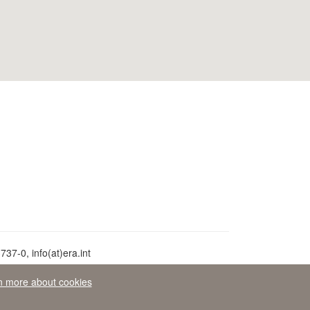
37-0, info(at)era.int
n more about cookies
раво