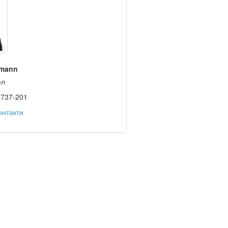
tmann
ел
3737-201
онтакти