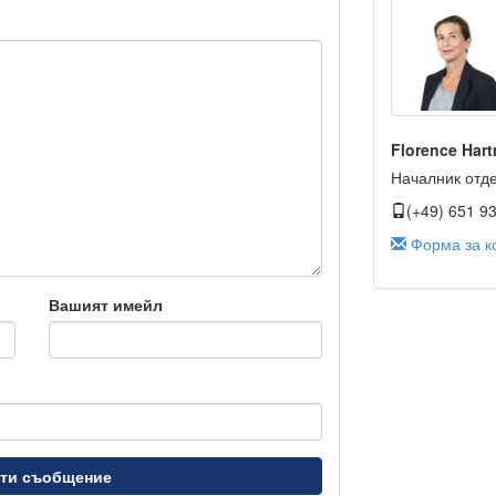
Florence Har
Началник отд
(+49) 651 9
Форма за к
Вашият имейл
ти съобщение