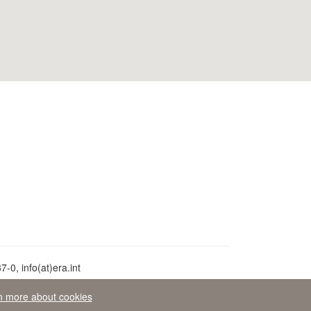
-0, info(at)era.int
n more about cookies
va