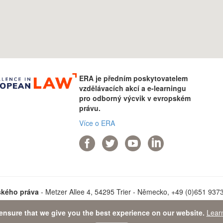
ERA je předním poskytovatelem
vzdělávacích akcí a e-learningu
pro odborný výcvik v evropském
právu.
Více o ERA
ského práva
- Metzer Allee 4, 54295 Trier - Německo, +49 (0)651 93737
ensure that we give you the best experience on our website.
Lear
ta Protection Statement
-
Sitemap
- © 2026 Akademie evropského prá