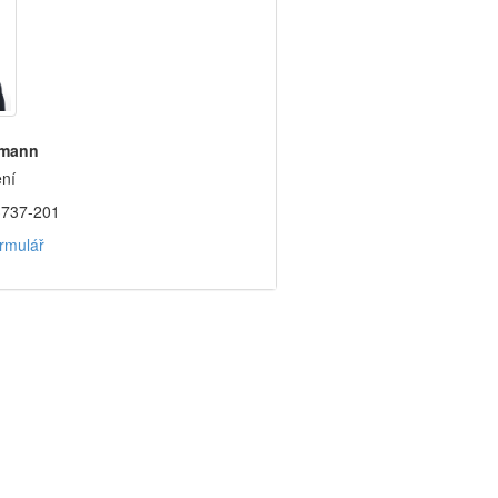
tmann
ní
3737-201
rmulář