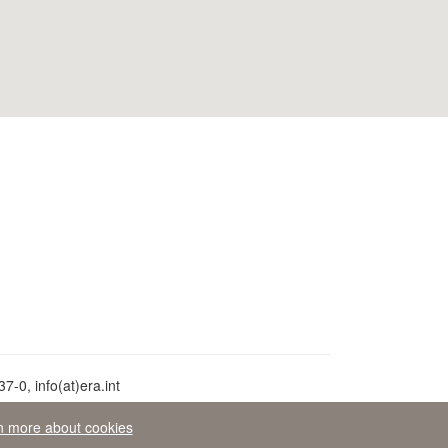
-0, info(at)era.int
n more about cookies
peo