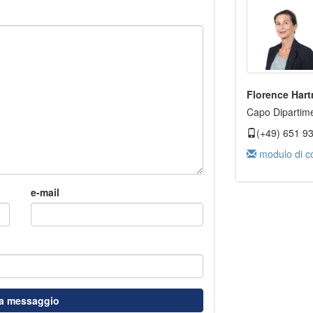
Florence Har
Capo Dipartim
(+49) 651 9
modulo di co
e-mail
ia messaggio