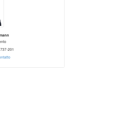
tmann
ento
3737-201
ntatto