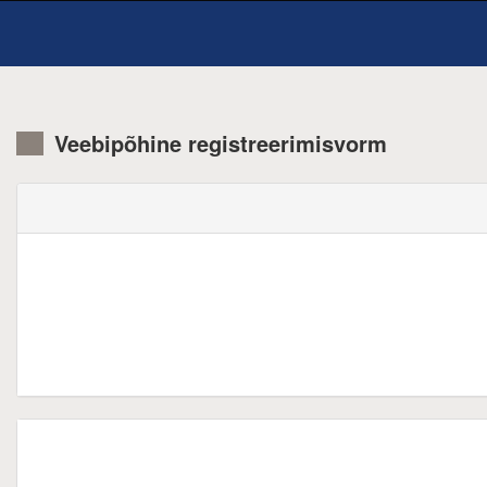
Veebipõhine registreerimisvorm