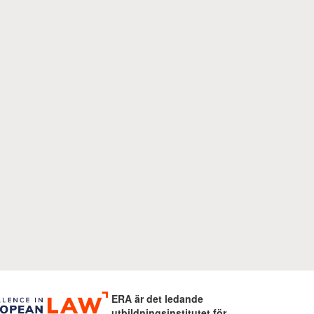
ERA är det ledande
utbildningsinstitutet för