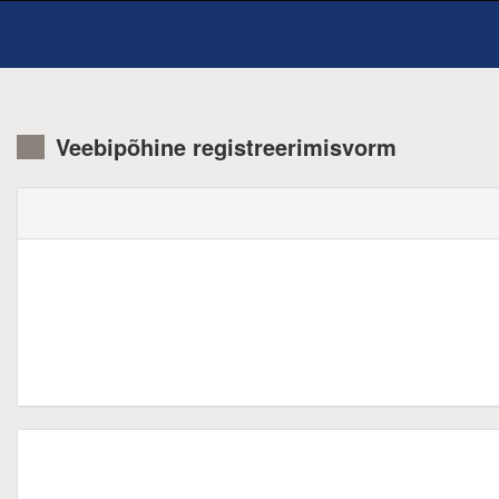
Veebipõhine registreerimisvorm