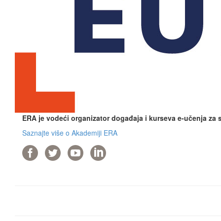
ERA je vodeći organizator događaja i kurseva e-učenja za
Saznajte više o Akademiji ERA