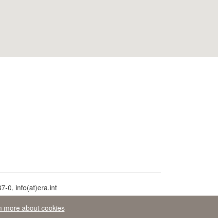
-0, info(at)era.int
n more about cookies
áva