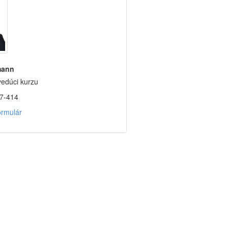
mann
vedúci kurzu
7-414
ormulár