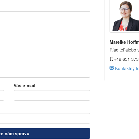
Mareike Hoff
Riaditeľ alebo 
+49 651 373
Kontaktný f
Váš e-mail
te nám správu