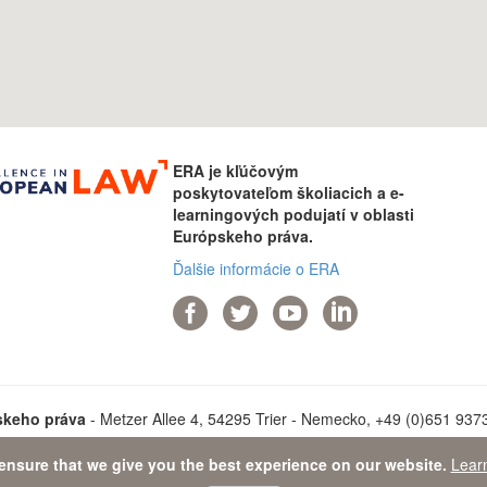
ERA je kľúčovým
poskytovateľom školiacich a e-
learningových podujatí v oblasti
Európskeho práva.
Ďalšie informácie o ERA
skeho práva
- Metzer Allee 4, 54295 Trier - Nemecko, +49 (0)651 93737
ensure that we give you the best experience on our website.
Lear
ta Protection Statement
-
Sitemap
- © 2026 Akadémia Európskeho pr