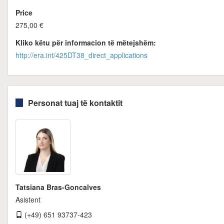
Price
275,00 €
Kliko këtu për informacion të mëtejshëm:
http://era.int/425DT38_direct_applications
Personat tuaj të kontaktit
Tatsiana Bras-Goncalves
Asistent
(+49) 651 93737-423