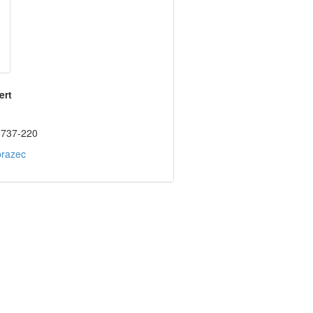
ert
3737-220
brazec