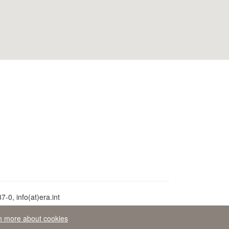
-0, info(at)era.int
n more about cookies
ava