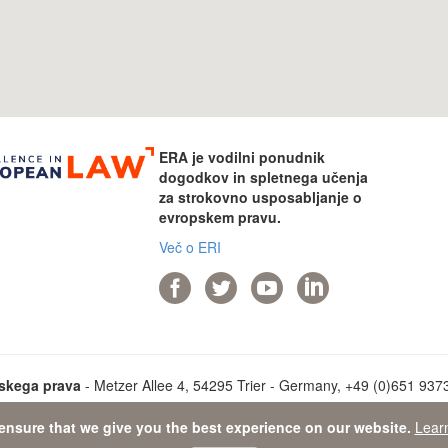
ERA je vodilni ponudnik
dogodkov in spletnega učenja
za strokovno usposabljanje o
evropskem pravu.
Več o ERI
skega prava
- Metzer Allee 4, 54295 Trier - Germany, +49 (0)651 93737
ensure that we give you the best experience on our website.
Lear
ta Protection Statement
-
Sitemap
- © 2026 Akademija evropskega pr