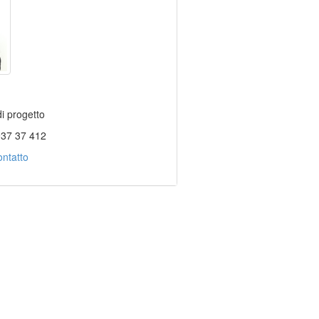
i progetto
937 37 412
ntatto