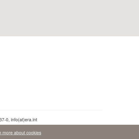
-0, info(at)era.int
n more about cookies
peo