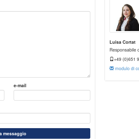
Luisa Cortat
Responsabile d
+49 (0)651 
modulo di co
e-mail
ia messaggio