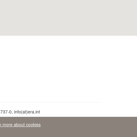
37-0, info(at)era.int
n more about cookies
раво