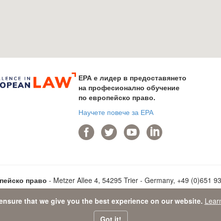
ЕРА е лидер в предоставянето
на професионално обучение
по европейско право.
Научете повече за ЕРА
опейско право
- Metzer Allee 4, 54295 Trier - Germany, +49 (0)651 937
ensure that we give you the best experience on our website.
Lear
 Protection Statement
-
Sitemap
- © 2026 Академия по европейско п
Got it!