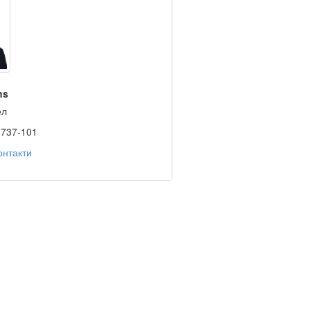
hs
ел
3737-101
онтакти