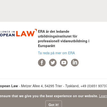
ERA är det ledande
utbildningsinstitutet för
professionell vidareutbildning i
Europarätt
Ta reda på mer om ERA
ropean Law
- Metzer Allee 4, 54295 Trier - Tyskland, +49 (0)651 93737-
ensure that we give you the best experience on our website.
Lear
ata Protection Statement
-
Sitemap
- © 2026 Academy of European L
Got it!