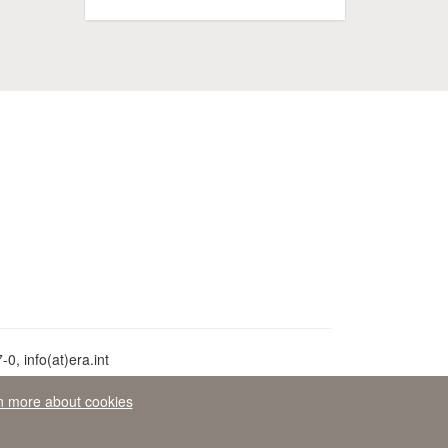
0, info(at)era.int
n more about cookies
aw