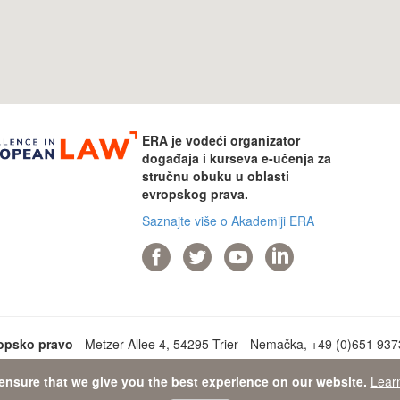
ERA je vodeći organizator
događaja i kurseva e-učenja za
stručnu obuku u oblasti
evropskog prava.
Saznajte više o Akademiji ERA
ropsko pravo
- Metzer Allee 4, 54295 Trier - Nemačka, +49 (0)651 93737
ensure that we give you the best experience on our website.
Lear
ta Protection Statement
-
Sitemap
- © 2026 Akademija za evropsko pr