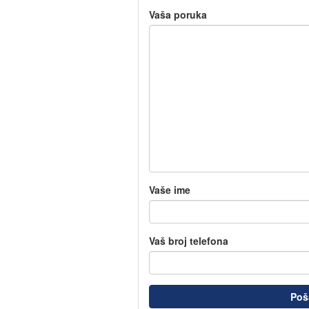
Vaša poruka
Vaše ime
Vaš broj telefona
Poš