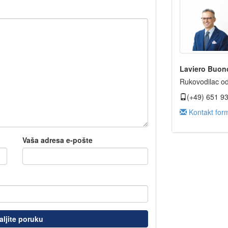
Laviero Buon
Rukovodilac od
(+49) 651 9
Kontakt for
Vaša adresa e-pošte
aljite poruku