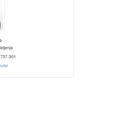
o
eljenja
3737-301
mular