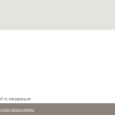
-0, info(at)era.int
n more about cookies
avo