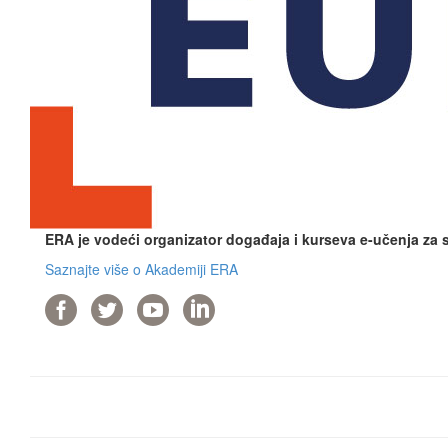
ERA je vodeći organizator događaja i kurseva e-učenja za
Saznajte više o Akademiji ERA