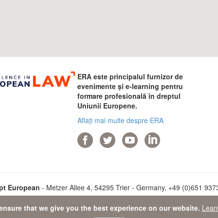
ERA este principalul furnizor de
evenimente și e-learning pentru
formare profesională în dreptul
Uniunii Europene.
Aflați mai multe despre ERA
pt European
- Metzer Allee 4, 54295 Trier - Germany, +49 (0)651 93737
ensure that we give you the best experience on our website.
Lear
ta Protection Statement
-
Sitemap
- © 2026 Academia de Drept Europ