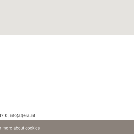
-0, info(at)era.int
n more about cookies
ean