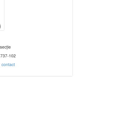
secție
3737-102
 contact