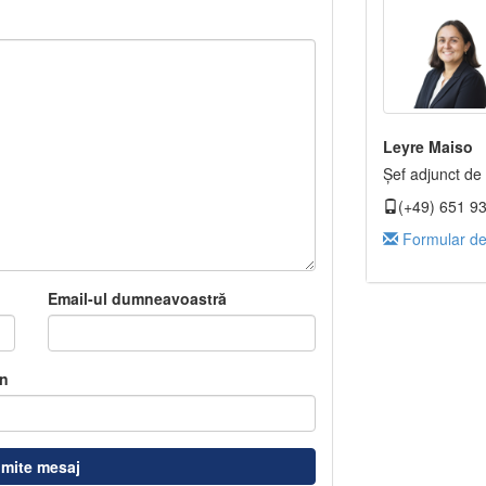
Leyre Maiso
Șef adjunct de 
(+49) 651 9
Formular de
Email-ul dumneavoastră
n
imite mesaj