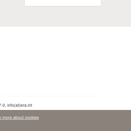
0, info(at)era.int
n more about cookies
ie