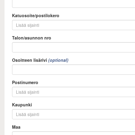
Katuosoite/postilokero
Talon/asunnon nro
Osoitteen lisärivi
Postinumero
Kaupunki
Maa