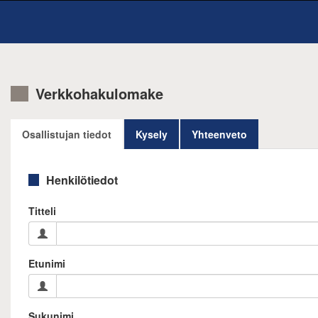
Verkkohakulomake
Osallistujan tiedot
Kysely
Yhteenveto
Henkilötiedot
Titteli
Etunimi
Sukunimi