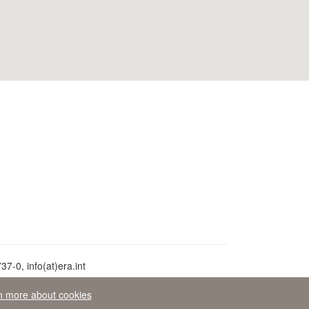
7-0, info(at)era.int
n more about cookies
opeo