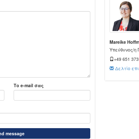
Mareike Hoff
Υπεύθυνος/η
+49 651 373
Δελτίο επι
Το e-mail σας
nd message