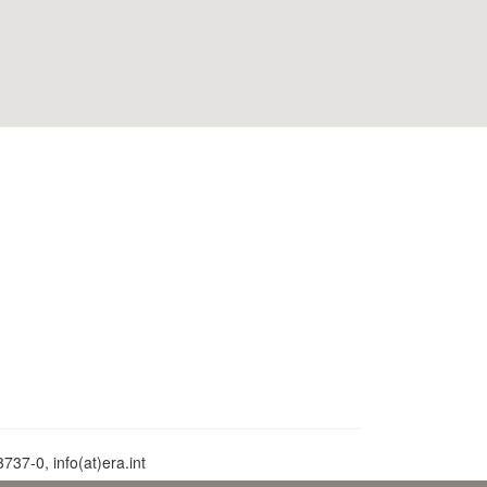
737-0, info(at)era.int