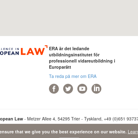
ERA är det ledande
utbildningsinstitutet för
professionell vidareutbildning i
Europarätt
Ta reda på mer om ERA
ropean Law
- Metzer Allee 4, 54295 Trier - Tyskland, +49 (0)651 93737-
ensure that we give you the best experience on our website.
Lear
ata Protection Statement
-
Sitemap
- © 2026 Academy of European L