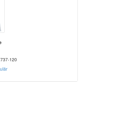
e
3737-120
ulär