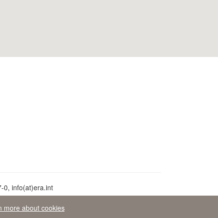
0, info(at)era.int
n more about cookies
aw