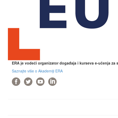
ERA je vodeći organizator događaja i kurseva e-učenja za
Saznajte više o Akademiji ERA