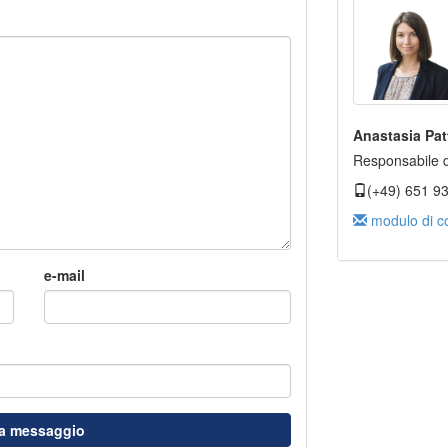
Anastasia Pat
Responsabile d
(+49) 651 9
modulo di co
e-mail
ia messaggio