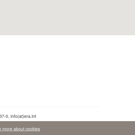
-0, info(at)era.int
n more about cookies
peo