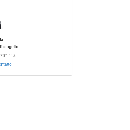
ta
i progetto
3737-112
ntatto